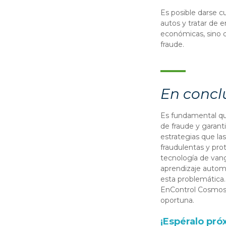
Es posible darse c
autos y tratar de e
económicas, sino q
fraude.
En conclu
Es fundamental que
de fraude y garanti
estrategias que l
fraudulentas y pro
tecnología de vang
aprendizaje autom
esta problemática
EnControl Cosmos 
oportuna.
¡Espéralo pr