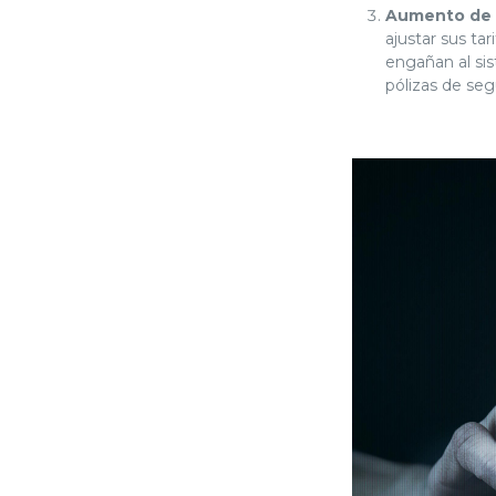
Aumento de 
ajustar sus ta
engañan al sis
pólizas de seg