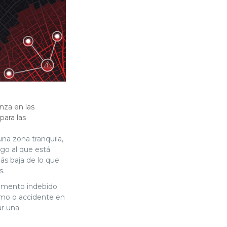
anza en las
para las
na zona tranquila,
go al que está
ás baja de lo que
s.
aumento indebido
ismo o accidente en
ar una