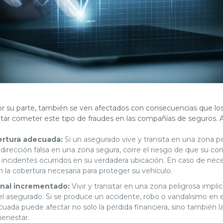
or su parte, también se ven afectados con consecuencias que lo
ntar cometer este tipo de fraudes en las compañías de seguros.
ertura adecuada:
Si un asegurado vive y transita en una zona pe
dirección falsa en una zona segura, corre el riesgo de que su c
 incidentes ocurridos en su verdadera ubicación. En caso de neces
n la cobertura necesaria para proteger su vehículo.
nal incrementado:
Vivir y transitar en una zona peligrosa impl
el asegurado. Si se produce un accidente, robo o vandalismo en es
uada puede afectar no solo la pérdida financiera, sino también l
ienestar.