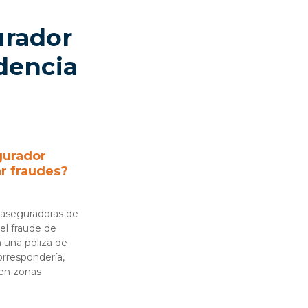
urador
idencia
gurador
ar fraudes?
 aseguradoras de
 el fraude de
 una póliza de
orrespondería,
 en zonas