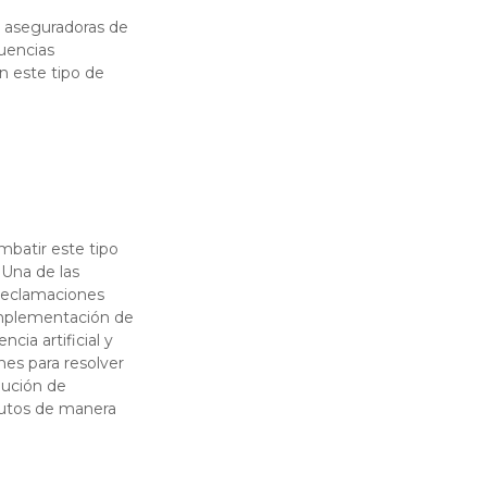
s aseguradoras de
cuencias
n este tipo de
mbatir este tipo
 Una de las
 reclamaciones
 implementación de
ia artificial y
es para resolver
lución de
autos de manera