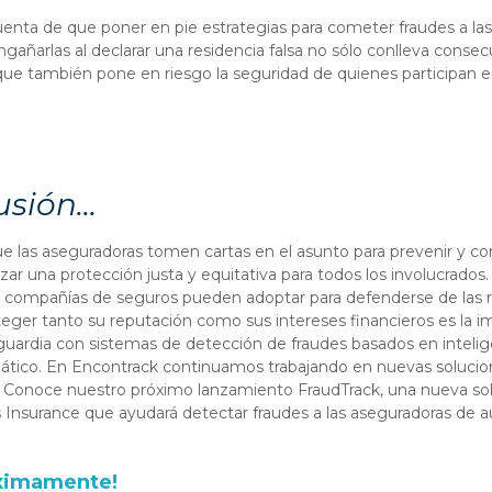
uenta de que poner en pie estrategias para cometer fraudes a la
ngañarlas al declarar una residencia falsa no sólo conlleva conse
ue también pone en riesgo la seguridad de quienes participan e
sión...
 las aseguradoras tomen cartas en el asunto para prevenir y co
zar una protección justa y equitativa para todos los involucrados.
as compañías de seguros pueden adoptar para defenderse de las
teger tanto su reputación como sus intereses financieros es la
uardia con sistemas de detección de fraudes basados en inteligenc
ático. En Encontrack continuamos trabajando en nuevas solucion
. Conoce nuestro próximo lanzamiento FraudTrack, una nueva so
Insurance que ayudará detectar fraudes a las aseguradoras de 
óximamente!