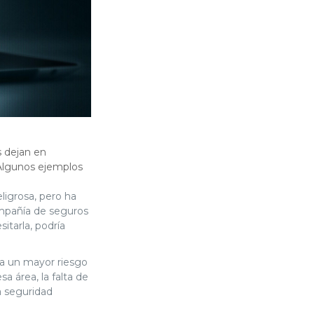
s dejan en
 Algunos ejemplos
ligrosa, pero ha
ompañía de seguros
itarla, podría
ica un mayor riesgo
a área, la falta de
a seguridad