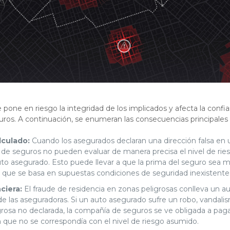
 pone en riesgo la integridad de los implicados y afecta la confi
os. A continuación, se enumeran las consecuencias principales 
lculado:
Cuando los asegurados declaran una dirección falsa en u
de seguros no pueden evaluar de manera precisa el nivel de ries
to asegurado. Esto puede llevar a que la prima del seguro sea m
a que se basa en supuestas condiciones de seguridad inexistente
ciera:
El fraude de residencia en zonas peligrosas conlleva un 
de las aseguradoras. Si un auto asegurado sufre un robo, vandal
grosa no declarada, la compañía de seguros se ve obligada a pag
 que no se correspondía con el nivel de riesgo asumido.