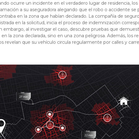
ndo ocurre un incidente en el verdadero lugar de residencia, lo
lamación a su aseguradora alegando que el robo o accidente se 
ontraba en la zona que habían declarado. La compañía de seguro
strada en la solicitud, inicia el proceso de indemnización corresp
in embargo, al investigar el caso, descubre pruebas que demues
 en la zona declarada, sino en una zona peligrosa. Además, los re
 revelan que su vehículo circula regularmente por calles y carre