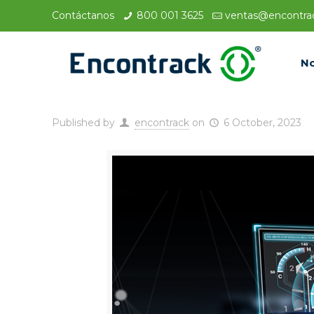
Contáctanos
800 001 3625
ventas@encontra
N
Published by
encontrack
on
6 October, 2023