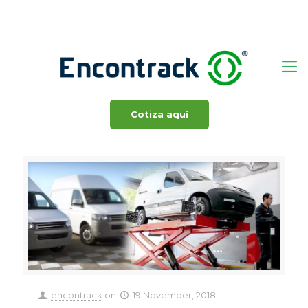
800 001 3625
ventas@encontrack.com
Cotiza aquí
encontrack
on
19 November, 2018