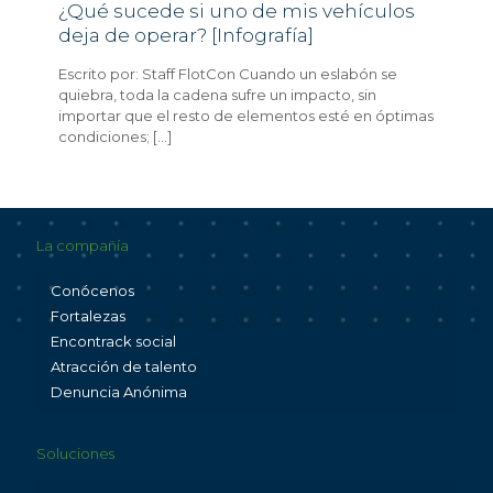
¿Qué sucede si uno de mis vehículos
deja de operar? [Infografía]
Escrito por: Staff FlotCon Cuando un eslabón se
quiebra, toda la cadena sufre un impacto, sin
importar que el resto de elementos esté en óptimas
condiciones;
[…]
La compañía
Conócenos
Fortalezas
Encontrack social
Atracción de talento
Denuncia Anónima
Soluciones